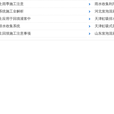
土雨季施工注意
雨水收集利
系统施工全解析
河北发泡混
土应用于回填灌浆中
天津虹吸排水
排水收集系统
天津虹吸式
土回填施工注意事项
山东发泡混
工
天津发泡混凝土优势
河北发泡混凝土