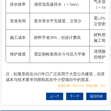
气水混合
排水效率
满管流高速排水（＞5m/s）‌
（＜1m/s）
需≥2%坡
管道布局
悬吊管水平无坡度，立管少‌
立管密集‌
材料用量
施工成本
材料节省30%，但设计费高‌
施工简单‌
清理频率
维护难度
需定期检查雨水斗与压力平衡‌
但维护简单
注‌：虹吸系统在2025年已广泛应用于大型公共建筑，但其
成本与技术要求仍限制其在中小型项目中的普及‌。
发表日期：2025/3/22 浏览次数：952
上一个
下一个
返回列表