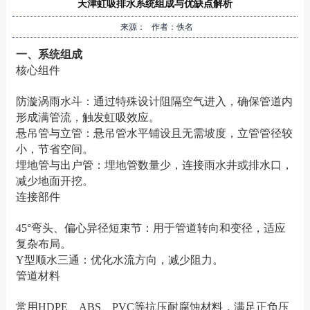
天津虹吸排水系统组成与优缺点解析
来源： 作者：佚名
一、系统组成‌
‌核心组件‌
‌防漩涡雨水斗‌：通过特殊设计阻隔空气进入，确保管道内
形成满管流，触发虹吸效应‌。
‌悬吊管与立管‌：悬吊管水平铺设且无需坡度，立管管径较
小，节省空间‌。
‌埋地管与出户管‌：埋地管数量少，连接雨水井或排水口，
减少地面开挖‌。
‌连接部件‌
‌45°弯头、偏心异径短束节‌：用于管道转向和变径，适应
复杂布局‌。
‌Y型顺水三通‌：优化水流方向，减少阻力‌。
‌管道材料‌
常用HDPE、ABS、PVC等抗压耐腐蚀材料，满足正负压